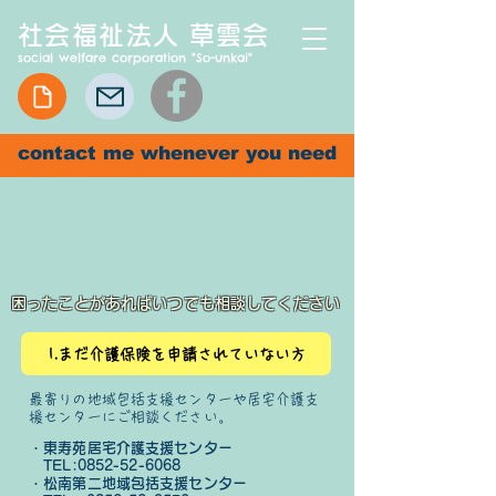
社会福祉法人 草雲会
social welfare corporation "So-unkai"
contact me whenever you need
困ったことがあればいつでも相談してください
1.まだ介護保険を申請されていない方
最寄りの地域包括支援センターや居宅介護支
援センターにご相談ください。
・東寿苑居宅介護支援センター
​ TEL:
0852-52-6068
・松南第二地域包括支援センター